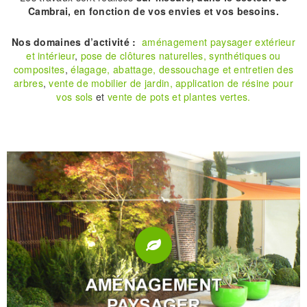
Cambrai, en fonction de vos envies et vos besoins.
Nos domaines d’activité :
aménagement paysager extérieur
et intérieur
,
pose de clôtures naturelles, synthétiques ou
composites
,
élagage, abattage, dessouchage et entretien des
arbres
,
vente de mobilier de jardin,
application de résine pour
vos sols
et
vente de pots et plantes vertes.